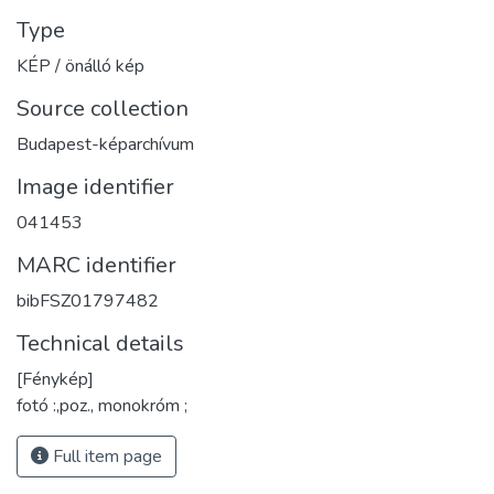
Type
KÉP / önálló kép
Source collection
Budapest-képarchívum
Image identifier
041453
MARC identifier
bibFSZ01797482
Technical details
[Fénykép]
fotó :,poz., monokróm ;
Full item page