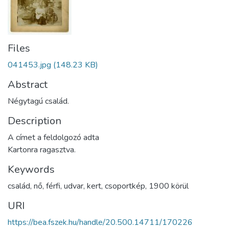
Files
041453.jpg
(148.23 KB)
Abstract
Négytagú család.
Description
A címet a feldolgozó adta
Kartonra ragasztva.
Keywords
család
,
nő
,
férfi
,
udvar
,
kert
,
csoportkép
,
1900 körül
URI
https://bea.fszek.hu/handle/20.500.14711/170226