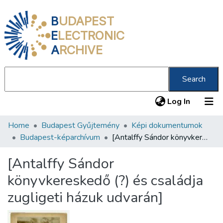
B
UDAPEST
E
LECTRONIC
A
RCHIVE
Search
(current
Log In
Home
Budapest Gyűjtemény
Képi dokumentumok
Communities & Collections
Budapest-képarchívum
[Antalffy Sándor könyvkereskedő (?) és családja zugligeti házuk udvarán]
All of DSpace
[Antalffy Sándor
Statistics
könyvkereskedő (?) és családja
About us
zugligeti házuk udvarán]