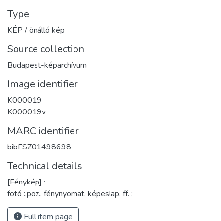
Type
KÉP / önálló kép
Source collection
Budapest-képarchívum
Image identifier
K000019
K000019v
MARC identifier
bibFSZ01498698
Technical details
[Fénykép] :
fotó :,poz., fénynyomat, képeslap, ff. ;
Full item page