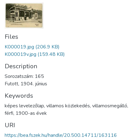
Files
K000019.jpg
(206.9 KB)
K000019v.jpg
(159.48 KB)
Description
Sorozatszám: 165
Futott, 1904. június
Keywords
képes levelezőlap
,
villamos közlekedés
,
villamosmegálló
,
férfi
,
1900-as évek
URI
https://bea.fszek.hu/handle/20.500.14711/163116