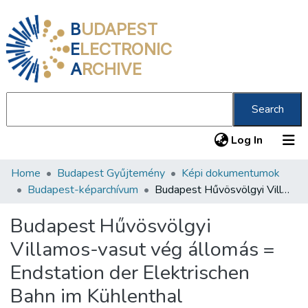
B
UDAPEST
E
LECTRONIC
A
RCHIVE
Search
(current
Log In
Home
Budapest Gyűjtemény
Képi dokumentumok
Communities & Collections
Budapest-képarchívum
Budapest Hűvösvölgyi Villamos-vasut vég állomás = Endstation der Elektrischen Bahn im Kühlenthal
All of DSpace
Budapest Hűvösvölgyi
Statistics
Villamos-vasut vég állomás =
About us
Endstation der Elektrischen
Bahn im Kühlenthal