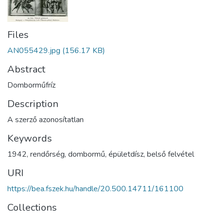
Files
AN055429.jpg
(156.17 KB)
Abstract
Domborműfríz
Description
A szerző azonosítatlan
Keywords
1942
,
rendőrség
,
dombormű
,
épületdísz
,
belső felvétel
URI
https://bea.fszek.hu/handle/20.500.14711/161100
Collections