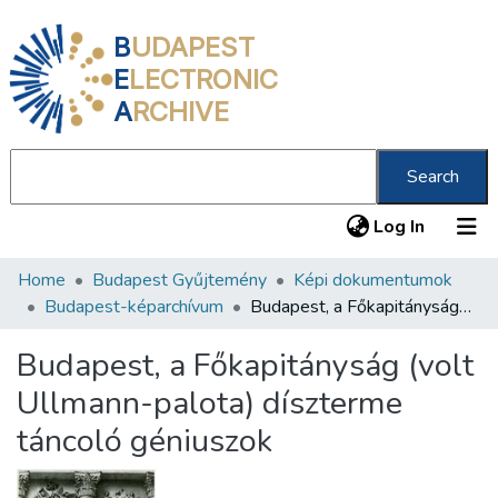
B
UDAPEST
E
LECTRONIC
A
RCHIVE
Search
(current
Log In
Home
Budapest Gyűjtemény
Képi dokumentumok
Communities & Collections
Budapest-képarchívum
Budapest, a Főkapitányság (volt Ullmann-palota) díszterme táncoló géniuszok
All of DSpace
Budapest, a Főkapitányság (volt
Statistics
Ullmann-palota) díszterme
About us
táncoló géniuszok