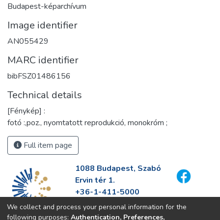
Budapest-képarchívum
Image identifier
AN055429
MARC identifier
bibFSZ01486156
Technical details
[Fénykép] :
fotó :,poz., nyomtatott reprodukció, monokróm ;
Full item page
1088 Budapest, Szabó
Ervin tér 1.
+36-1-411-5000
info@fszek.hu
We collect and process your personal information for the
https://fszek.hu
following purposes:
Authentication, Preferences,