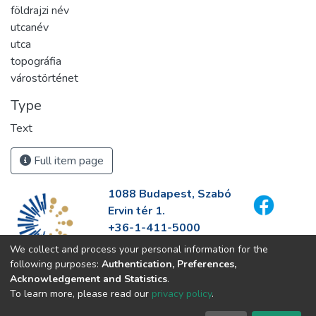
földrajzi név
utcanév
utca
topográfia
várostörténet
Type
Text
Full item page
1088 Budapest, Szabó
Ervin tér 1.
+36-1-411-5000
info@fszek.hu
We collect and process your personal information for the
https://fszek.hu
following purposes:
Authentication, Preferences,
Acknowledgement and Statistics
.
To learn more, please read our
privacy policy
.