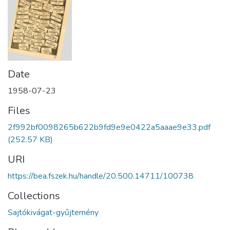
Date
1958-07-23
Files
2f992bf0098265b622b9fd9e9e0422a5aaae9e33.pdf
(252.57 KB)
URI
https://bea.fszek.hu/handle/20.500.14711/100738
Collections
Sajtókivágat-gyűjtemény