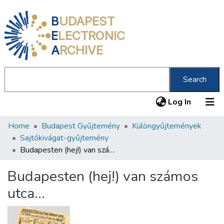
B
UDAPEST
E
LECTRONIC
A
RCHIVE
Search
(current
Log In
Home
Budapest Gyűjtemény
Különgyűjtemények
Communities & Collections
Sajtókivágat-gyűjtemény
All of DSpace
Budapesten (hej!) van számos utca…
Statistics
Budapesten (hej!) van számos
About us
utca…