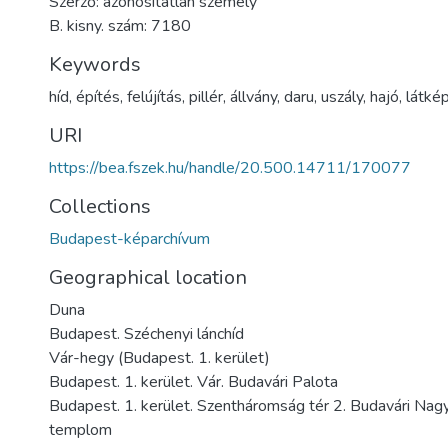
Szerző: azonosítatlan személy
B. kisny. szám: 7180
Keywords
híd
,
építés
,
felújítás
,
pillér
,
állvány
,
daru
,
uszály
,
hajó
,
látké
URI
https://bea.fszek.hu/handle/20.500.14711/170077
Collections
Budapest-képarchívum
Geographical location
Duna
Budapest. Széchenyi lánchíd
Vár-hegy (Budapest. 1. kerület)
Budapest. 1. kerület. Vár. Budavári Palota
Budapest. 1. kerület. Szentháromság tér 2. Budavári Na
templom