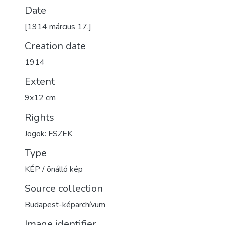
Date
[1914 március 17.]
Creation date
1914
Extent
9x12 cm
Rights
Jogok: FSZEK
Type
KÉP / önálló kép
Source collection
Budapest-képarchívum
Image identifier