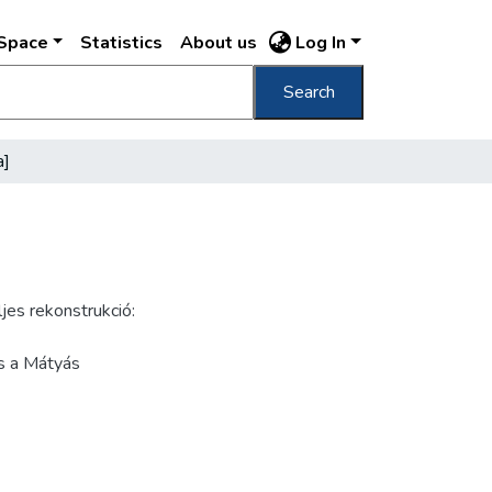
DSpace
Statistics
About us
Log In
Search
a]
jes rekonstrukció:
és a Mátyás