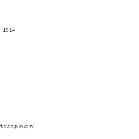
p
,
1914
gyboldogasszony-