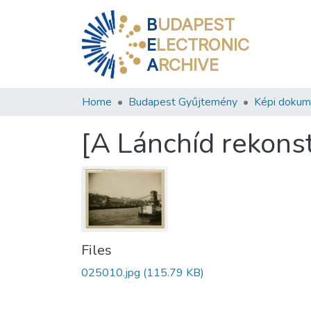
B
UDAPEST
E
LECTRONIC
A
RCHIVE
Home
Budapest Gyűjtemény
Képi doku
[A Lánchíd rekonst
Files
025010.jpg
(115.79 KB)