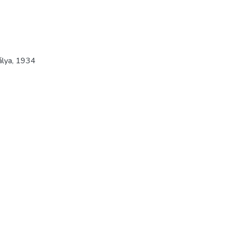
álya
,
1934