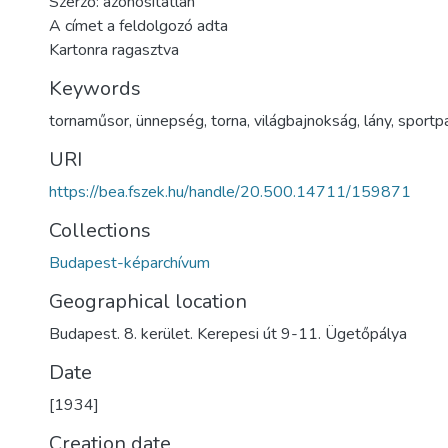
Szerző: azonosítatlan
A címet a feldolgozó adta
Kartonra ragasztva
Keywords
tornaműsor
,
ünnepség
,
torna
,
világbajnokság
,
lány
,
sportp
URI
https://bea.fszek.hu/handle/20.500.14711/159871
Collections
Budapest-képarchívum
Geographical location
Budapest. 8. kerület. Kerepesi út 9-11. Ügetőpálya
Date
[1934]
Creation date