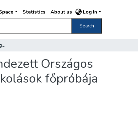
DSpace
Statistics
About us
Log In
Search
[A tornászvilágbajnoksággal egy időben rendezett Országos Tornaünnepélyre készülő budapesti leányiskolások főpróbája az Ügetőn, 1934. júniusában]
ndezett Országos
kolások főpróbája