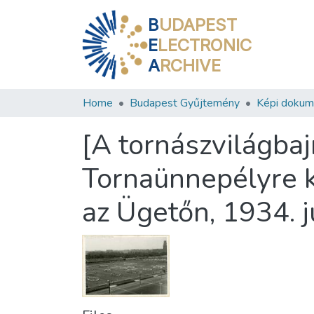
B
UDAPEST
E
LECTRONIC
A
RCHIVE
Home
Budapest Gyűjtemény
Képi doku
[A tornászvilágba
Tornaünnepélyre k
az Ügetőn, 1934. 