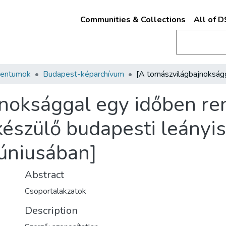
Communities & Collections
All of 
mentumok
Budapest-képarchívum
jnoksággal egy időben re
észülő budapesti leányis
júniusában]
Abstract
Csoportalakzatok
Description