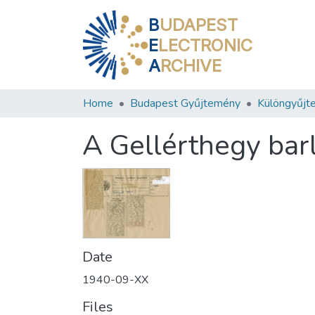
B
UDAPEST
E
LECTRONIC
A
RCHIVE
Home
Budapest Gyűjtemény
Különgyűjt
A Gellérthegy bar
Date
1940-09-XX
Files