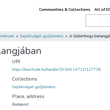
Communities & Collections
All of 
emények
Sajtókivágat-gyűjtemény
A Gellérthegy barlangj
langjában
URI
https://bea.fszek.hu/handle/20.500.14711/127738
Collections
Sajtókivágat-gyűjtemény
Place, address
Budapest