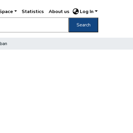
DSpace
Statistics
About us
Log In
Search
ában