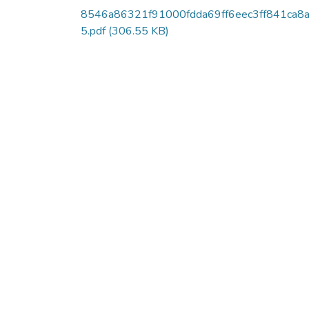
8546a86321f91000fdda69ff6eec3ff841ca8
5.pdf
(306.55 KB)