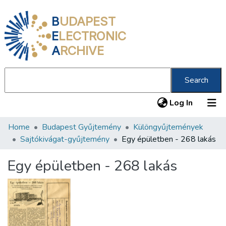
B
UDAPEST
E
LECTRONIC
A
RCHIVE
Search
(current
Log In
Home
Budapest Gyűjtemény
Különgyűjtemények
Communities & Collections
Sajtókivágat-gyűjtemény
Egy épületben - 268 lakás
All of DSpace
Egy épületben - 268 lakás
Statistics
About us