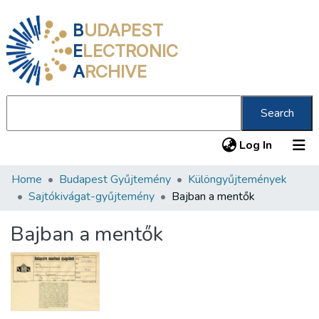
B
UDAPEST
E
LECTRONIC
A
RCHIVE
Search
(current
Log In
Home
Budapest Gyűjtemény
Különgyűjtemények
Communities & Collections
Sajtókivágat-gyűjtemény
Bajban a mentők
All of DSpace
Bajban a mentők
Statistics
About us