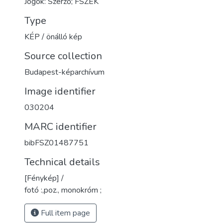
Jogok: Szerző; FSZEK
Type
KÉP / önálló kép
Source collection
Budapest-képarchívum
Image identifier
030204
MARC identifier
bibFSZ01487751
Technical details
[Fénykép] /
fotó :,poz., monokróm ;
Full item page