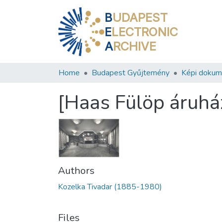
B
UDAPEST
E
LECTRONIC
A
RCHIVE
Home
Budapest Gyűjtemény
Képi doku
[Haas Fülöp áruhá
Authors
Kozelka Tivadar (1885-1980)
Files