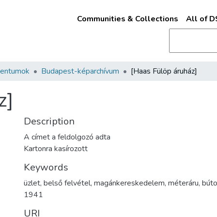
Communities & Collections
All of 
mentumok
Budapest-képarchívum
[Haas Fülöp áruház]
z]
Description
A címet a feldolgozó adta
Kartonra kasírozott
Keywords
üzlet
,
belső felvétel
,
magánkereskedelem
,
méteráru
,
búto
1941
URI