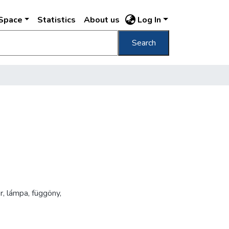
DSpace
Statistics
About us
Log In
Search
r
,
lámpa
,
függöny
,