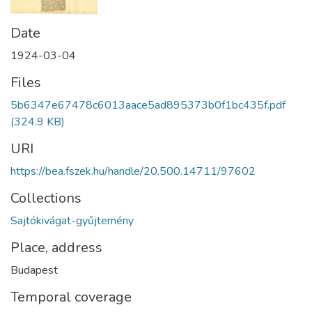
Date
1924-03-04
Files
5b6347e67478c6013aace5ad895373b0f1bc435f.pdf
(324.9 KB)
URI
https://bea.fszek.hu/handle/20.500.14711/97602
Collections
Sajtókivágat-gyűjtemény
Place, address
Budapest
Temporal coverage