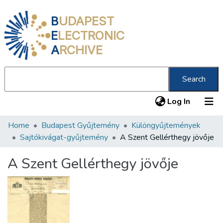
B
UDAPEST
E
LECTRONIC
A
RCHIVE
Search
(current
Log In
Home
Budapest Gyűjtemény
Különgyűjtemények
Communities & Collections
Sajtókivágat-gyűjtemény
A Szent Gellérthegy jövője
All of DSpace
A Szent Gellérthegy jövője
Statistics
About us