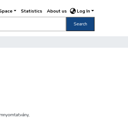
DSpace
Statistics
About us
Log In
Search
ámnyomtatvány
,