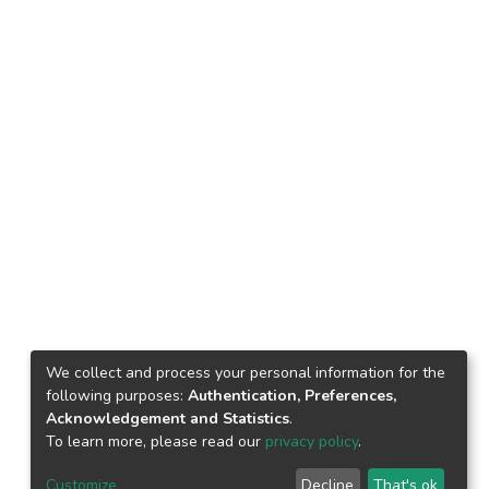
We collect and process your personal information for the
following purposes:
Authentication, Preferences,
Acknowledgement and Statistics
.
To learn more, please read our
privacy policy
.
Customize
Decline
That's ok