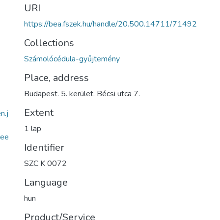
URI
https://bea.fszek.hu/handle/20.500.14711/71492
Collections
Számolócédula-gyűjtemény
Place, address
Budapest. 5. kerület. Bécsi utca 7.
Extent
n.j
1 lap
ee
Identifier
SZC K 0072
Language
hun
Product/Service