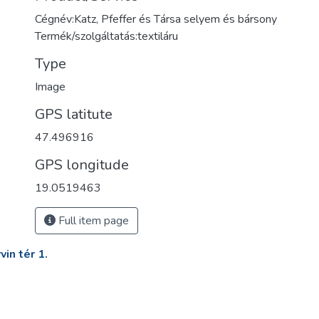
Cégnév:Katz, Pfeffer és Társa selyem és bársony
Termék/szolgáltatás:textiláru
Type
Image
GPS latitute
47.496916
GPS longitude
19.0519463
Full item page
in tér 1.