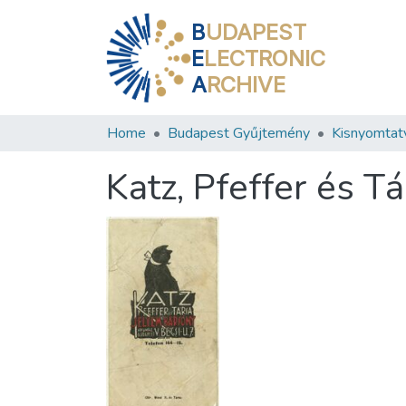
B
UDAPEST
E
LECTRONIC
A
RCHIVE
Home
Budapest Gyűjtemény
Kisnyomtat
Katz, Pfeffer és T