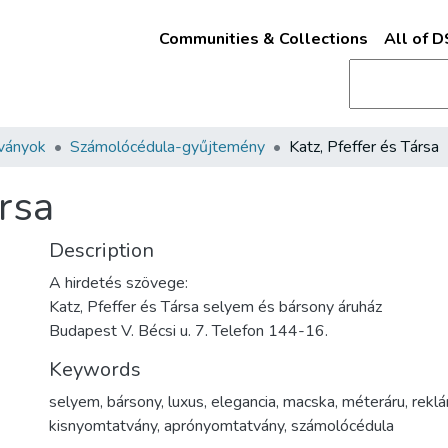
Communities & Collections
All of 
ványok
Számolócédula-gyűjtemény
Katz, Pfeffer és Társa
ársa
Description
A hirdetés szövege:
Katz, Pfeffer és Társa selyem és bársony áruház
Budapest V. Bécsi u. 7. Telefon 144-16.
Keywords
selyem
,
bársony
,
luxus
,
elegancia
,
macska
,
méteráru
,
rekl
kisnyomtatvány
,
aprónyomtatvány
,
számolócédula