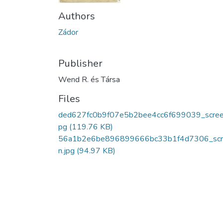
Authors
Zádor
Publisher
Wend R. és Társa
Files
ded627fc0b9f07e5b2bee4cc6f699039_scree
pg
(119.76 KB)
56a1b2e6be896899666bc33b1f4d7306_scr
n.jpg
(94.97 KB)