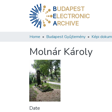
B
UDAPEST
E
LECTRONIC
A
RCHIVE
Home
Budapest Gyűjtemény
Képi doku
Molnár Károly
Date