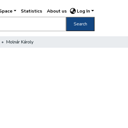
DSpace
Statistics
About us
Log In
Search
Molnár Károly