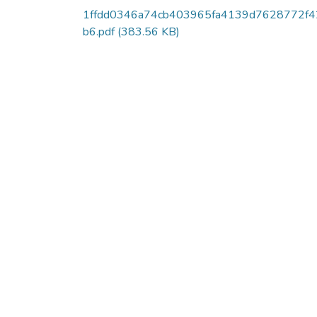
1ffdd0346a74cb403965fa4139d7628772f4
b6.pdf
(383.56 KB)