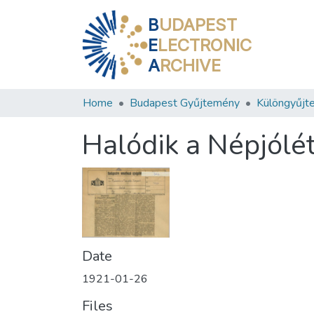
B
UDAPEST
E
LECTRONIC
A
RCHIVE
Home
Budapest Gyűjtemény
Különgyűjt
Halódik a Népjólé
Date
1921-01-26
Files