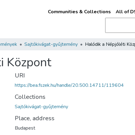
Communities & Collections
All of 
emények
Sajtókivágat-gyűjtemény
Halódik a Népjóléti Kö
ti Központ
URI
https://bea.fszek.hu/handle/20.500.14711/119604
Collections
Sajtókivágat-gyűjtemény
Place, address
Budapest