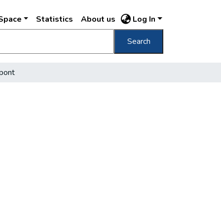
DSpace
Statistics
About us
Log In
Search
zpont