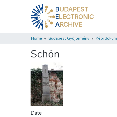
B
UDAPEST
E
LECTRONIC
A
RCHIVE
Home
Budapest Gyűjtemény
Képi doku
Schön
Date