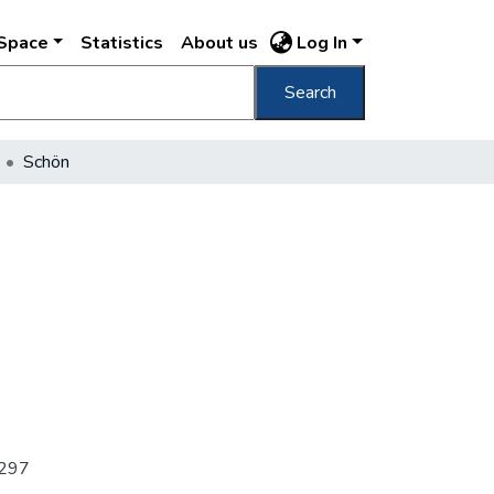
DSpace
Statistics
About us
Log In
Search
Schön
 j297