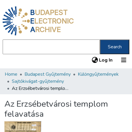
B
UDAPEST
E
LECTRONIC
A
RCHIVE
Search
(current
Log In
Home
Budapest Gyűjtemény
Különgyűjtemények
Communities & Collections
Sajtókivágat-gyűjtemény
All of DSpace
Az Erzsébetvárosi templom felavatása
Statistics
Az Erzsébetvárosi templom
About us
felavatása