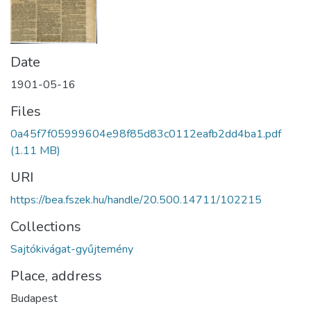
Date
1901-05-16
Files
0a45f7f05999604e98f85d83c0112eafb2dd4ba1.pdf
(1.11 MB)
URI
https://bea.fszek.hu/handle/20.500.14711/102215
Collections
Sajtókivágat-gyűjtemény
Place, address
Budapest