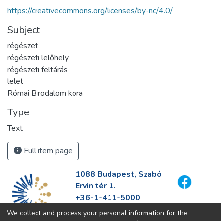
https://creativecommons.org/licenses/by-nc/4.0/
Subject
régészet
régészeti lelőhely
régészeti feltárás
lelet
Római Birodalom kora
Type
Text
Full item page
1088 Budapest, Szabó
Ervin tér 1.
+36-1-411-5000
info@fszek.hu
We collect and process your personal information for the