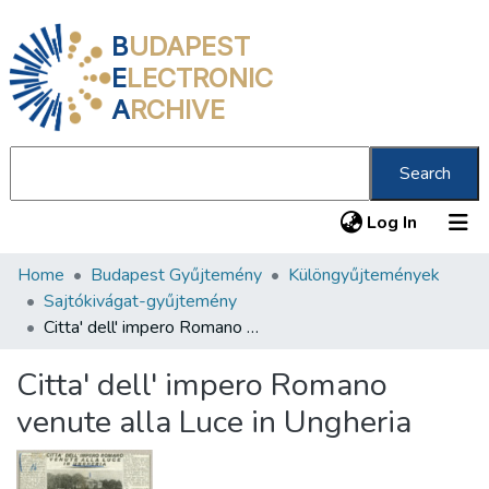
B
UDAPEST
E
LECTRONIC
A
RCHIVE
Search
(current
Log In
Home
Budapest Gyűjtemény
Különgyűjtemények
Communities & Collections
Sajtókivágat-gyűjtemény
All of DSpace
Citta' dell' impero Romano venute alla Luce in Ungheria
Statistics
Citta' dell' impero Romano
About us
venute alla Luce in Ungheria