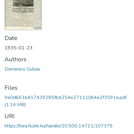
Date
1935-01-23
Authors
Domenico Gulizia
Files
9e0d661b417439285fb4254e271110b4e2f3591e.pdf
(1.14 MB)
URI
https://bea.fszek.hu/handle/20.500.14711/107379