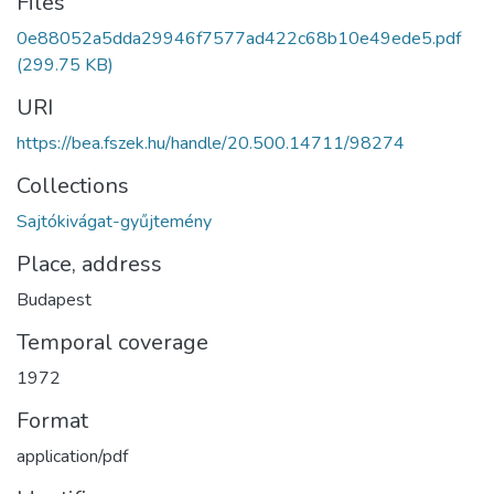
Files
0e88052a5dda29946f7577ad422c68b10e49ede5.pdf
(299.75 KB)
URI
https://bea.fszek.hu/handle/20.500.14711/98274
Collections
Sajtókivágat-gyűjtemény
Place, address
Budapest
Temporal coverage
1972
Format
application/pdf