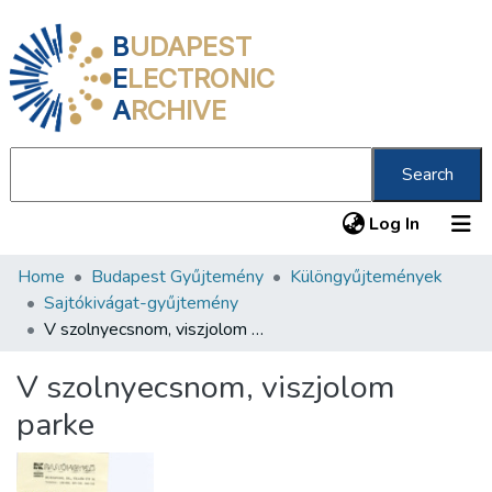
B
UDAPEST
E
LECTRONIC
A
RCHIVE
Search
(current
Log In
Home
Budapest Gyűjtemény
Különgyűjtemények
Communities & Collections
Sajtókivágat-gyűjtemény
All of DSpace
V szolnyecsnom, viszjolom parke
Statistics
V szolnyecsnom, viszjolom
About us
parke