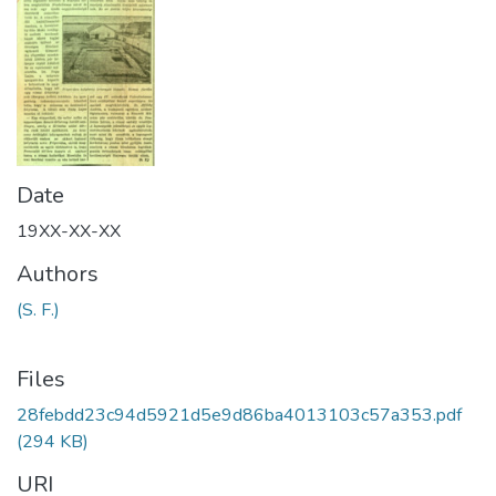
Date
19XX-XX-XX
Authors
(S. F.)
Files
28febdd23c94d5921d5e9d86ba4013103c57a353.pdf
(294 KB)
URI