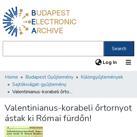
B
UDAPEST
E
LECTRONIC
A
RCHIVE
Search
(current
Log In
Home
Budapest Gyűjtemény
Különgyűjtemények
Communities & Collections
Sajtókivágat-gyűjtemény
All of DSpace
Valentinianus-korabeli őrtornyot ástak ki Római fürdőn!
Statistics
Valentinianus-korabeli őrtornyot
About us
ástak ki Római fürdőn!