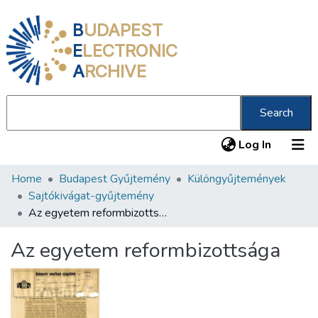
B
UDAPEST
E
LECTRONIC
A
RCHIVE
Search
(current
Log In
Home
Budapest Gyűjtemény
Különgyűjtemények
Communities & Collections
Sajtókivágat-gyűjtemény
All of DSpace
Az egyetem reformbizottsága
Statistics
Az egyetem reformbizottsága
About us