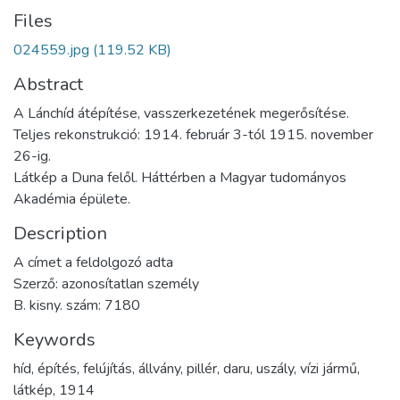
Files
024559.jpg
(119.52 KB)
Abstract
A Lánchíd átépítése, vasszerkezetének megerősítése.
Teljes rekonstrukció: 1914. február 3-tól 1915. november
26-ig.
Látkép a Duna felől. Háttérben a Magyar tudományos
Akadémia épülete.
Description
A címet a feldolgozó adta
Szerző: azonosítatlan személy
B. kisny. szám: 7180
Keywords
híd
,
építés
,
felújítás
,
állvány
,
pillér
,
daru
,
uszály
,
vízi jármű
,
látkép
,
1914