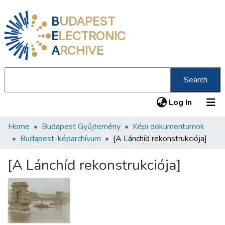
B
UDAPEST
E
LECTRONIC
A
RCHIVE
Search
(current
Log In
Home
Budapest Gyűjtemény
Képi dokumentumok
Communities & Collections
Budapest-képarchívum
[A Lánchíd rekonstrukciója]
All of DSpace
[A Lánchíd rekonstrukciója]
Statistics
About us