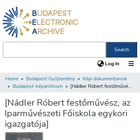
B
UDAPEST
E
LECTRONIC
A
RCHIVE
Search
(current
Log In
Home
Budapest Gyűjtemény
Képi dokumentumok
Communities & Collections
Budapest-képarchívum
[Nádler Róbert festőművész, az Iparművészeti Főiskola egykori igazgatója]
All of DSpace
[Nádler Róbert festőművész, az
Statistics
Iparművészeti Főiskola egykori
About us
igazgatója]