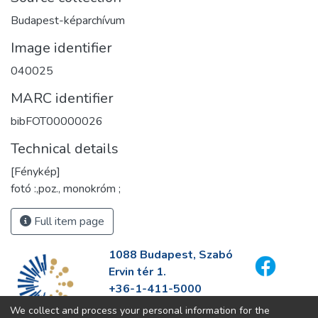
Budapest-képarchívum
Image identifier
040025
MARC identifier
bibFOT00000026
Technical details
[Fénykép]
fotó :,poz., monokróm ;
Full item page
1088 Budapest, Szabó
Ervin tér 1.
+36-1-411-5000
info@fszek.hu
We collect and process your personal information for the