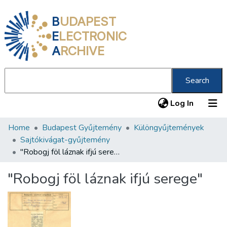
B
UDAPEST
E
LECTRONIC
A
RCHIVE
Search
(current
Log In
Home
Budapest Gyűjtemény
Különgyűjtemények
Communities & Collections
Sajtókivágat-gyűjtemény
All of DSpace
"Robogj föl láznak ifjú serege"
Statistics
"Robogj föl láznak ifjú serege"
About us