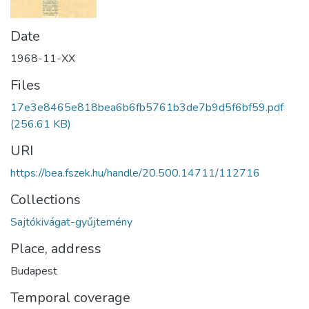
Date
1968-11-XX
Files
17e3e8465e818bea6b6fb5761b3de7b9d5f6bf59.pdf
(256.61 KB)
URI
https://bea.fszek.hu/handle/20.500.14711/112716
Collections
Sajtókivágat-gyűjtemény
Place, address
Budapest
Temporal coverage