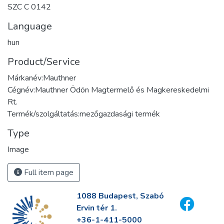
SZC C 0142
Language
hun
Product/Service
Márkanév:Mauthner
Cégnév:Mauthner Ödön Magtermelő és Magkereskedelmi
Rt.
Termék/szolgáltatás:mezőgazdasági termék
Type
Image
Full item page
1088 Budapest, Szabó
Ervin tér 1.
+36-1-411-5000