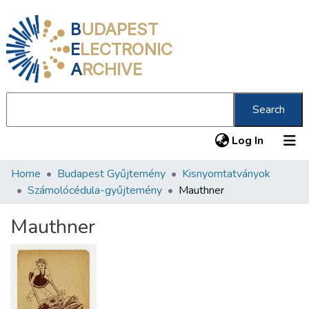
B
UDAPEST
E
LECTRONIC
A
RCHIVE
Search
(current
Log In
Home
Budapest Gyűjtemény
Kisnyomtatványok
Communities & Collections
Számolócédula-gyűjtemény
Mauthner
All of DSpace
Mauthner
Statistics
About us