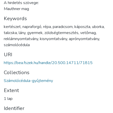
A hirdetés szövege:
Mauthner mag
Keywords
kertészet
,
napraforgó
,
répa
,
paradicsom
,
káposzta
,
uborka
,
talicska
,
lány
,
gyermek
,
zöldségtermesztés
,
vetőmag
,
reklámnyomtatvány
,
kisnyomtatvány
,
aprónyomtatvány
,
számolócédula
URI
https://bea.fszek.hu/handle/20.500.14711/71815
Collections
Számolócédula-gyűjtemény
Extent
1 lap
Identifier