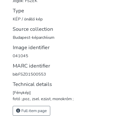
Jogok: FSZEK
Type
KÉP / önálló kép
Source collection
Budapest-képarchívum
Image identifier
041045
MARC identifier
bibFSZ01500553
Technical details
[Fénykép]
fotó :,poz., zsel. ezüst, monokróm ;
Full item page