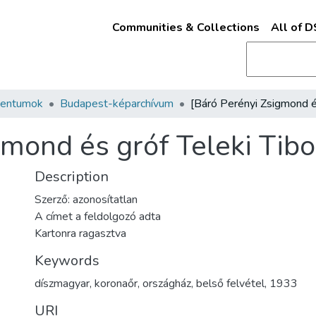
Communities & Collections
All of 
mentumok
Budapest-képarchívum
gmond és gróf Teleki Tibo
Description
Szerző: azonosítatlan
A címet a feldolgozó adta
Kartonra ragasztva
Keywords
díszmagyar
,
koronaőr
,
országház
,
belső felvétel
,
1933
URI