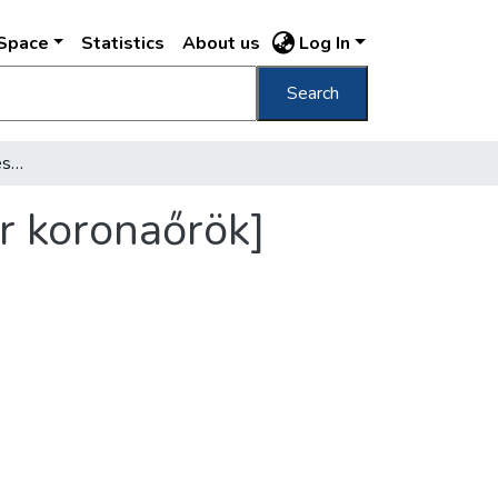
DSpace
Statistics
About us
Log In
Search
[Báró Perényi Zsigmond és gróf Teleki Tibor koronaőrök]
r koronaőrök]