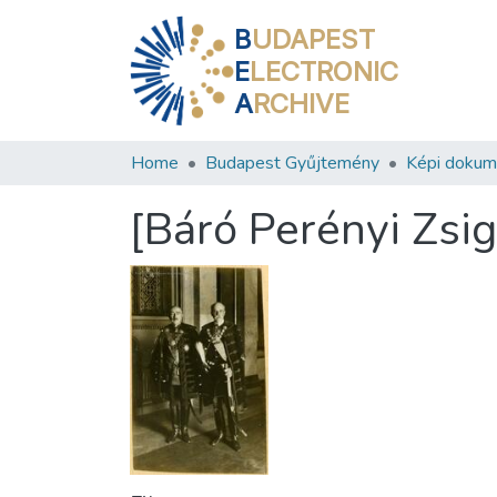
B
UDAPEST
E
LECTRONIC
A
RCHIVE
Home
Budapest Gyűjtemény
Képi doku
[Báró Perényi Zsi