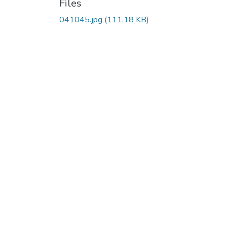
Files
041045.jpg
(111.18 KB)