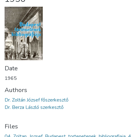
Date
1965
Authors
Dr. Zoltán József főszerkesztő
Dr. Berza László szerkesztő
Files
04_Zoltan_Jozsef_Budapest_tortenetenek_bibliografiaja_4.