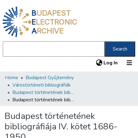
B
UDAPEST
E
LECTRONIC
A
RCHIVE
Search
(current
Log In
Home
Budapest Gyűjtemény
Communities & Collections
Várostörténeti bibliográfiák
All of DSpace
Budapest történetének bibliográfiája a kezdetektől 1950-ig
Budapest történetének bibliográfiája IV. kötet 1686-1950
Statistics
Budapest történetének
About us
bibliográfiája IV. kötet 1686-
1950