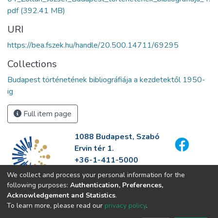
pdf
(392.41 MB)
URI
https://bea.fszek.hu/handle/20.500.14711/69295
Collections
Budapest történetének bibliográfiája a kezdetektől 1950-
ig
Full item page
1088 Budapest, Szabó
Ervin tér 1.
+36-1-411-5000
info@fszek.hu
We collect and process your personal information for the
https://fszek.hu
following purposes:
Authentication, Preferences,
Acknowledgement and Statistics
.
To learn more, please read our
privacy policy
.