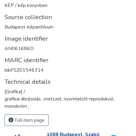
KÉP / kép könyvben
Source collection
Budapest-képarchívum
Image identifier
AN061686D
MARC identifier
bibFSZ01546314
Technical details
[Grafika] /
grafikai ábrázolás :,metszet, nyomtatott reprodukció,
monokróm ;
Full item page
1088 Budapest, Szabó