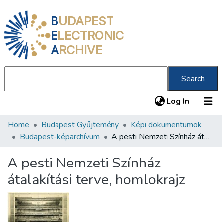
B
UDAPEST
E
LECTRONIC
A
RCHIVE
Search
(current
Log In
Home
Budapest Gyűjtemény
Képi dokumentumok
Communities & Collections
Budapest-képarchívum
A pesti Nemzeti Színház átalakítási terve, homlokrajz
All of DSpace
A pesti Nemzeti Színház
Statistics
átalakítási terve, homlokrajz
About us