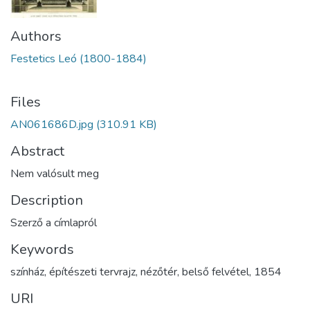
Authors
Festetics Leó (1800-1884)
Files
AN061686D.jpg
(310.91 KB)
Abstract
Nem valósult meg
Description
Szerző a címlapról
Keywords
színház
,
építészeti tervrajz
,
nézőtér
,
belső felvétel
,
1854
URI