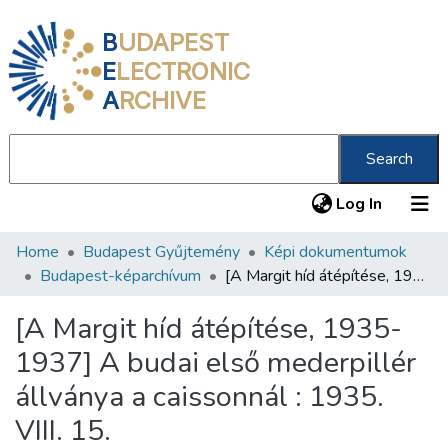
B
UDAPEST
E
LECTRONIC
A
RCHIVE
Search
(current
Log In
Home
Budapest Gyűjtemény
Képi dokumentumok
Communities & Collections
Budapest-képarchívum
[A Margit híd átépítése, 1935-1937] A budai első mederpillér állványa a caissonnál : 1935. VIII. 15.
All of DSpace
[A Margit híd átépítése, 1935-
Statistics
1937] A budai első mederpillér
About us
állványa a caissonnál : 1935.
VIII. 15.