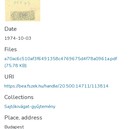
Date
1974-10-03
Files
a70ac6c510af3f6491358c4769675d4f78a0961a.pdf
(75.78 KB)
URI
https://bea.fszek.hu/handle/20.500.14711/113814
Collections
Sajtókivágat-gyűjtemény
Place, address
Budapest