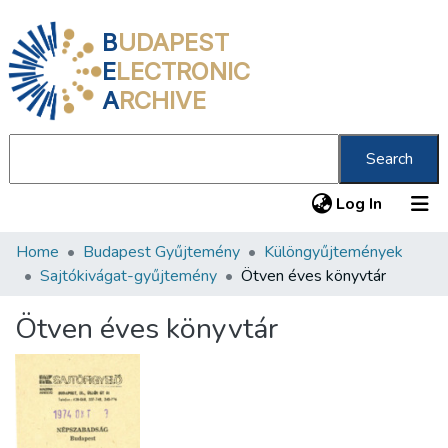
B
UDAPEST
E
LECTRONIC
A
RCHIVE
Search
(current
Log In
Home
Budapest Gyűjtemény
Különgyűjtemények
Communities & Collections
Sajtókivágat-gyűjtemény
Ötven éves könyvtár
All of DSpace
Ötven éves könyvtár
Statistics
About us