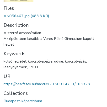
Files
AN056467.jpg
(483.3 KB)
Description
A szerző azonosítatlan
Az épületben később a Veres Pálné Gimnázium kapott
helyet
Keywords
külső felvétel
,
korcsolyapálya
,
udvar
,
korcsolyázás
,
leánygyermek
,
1903
URI
https://bea.fszek.hu/handle/20.500.14711/163323
Collections
Budapest-képarchívum