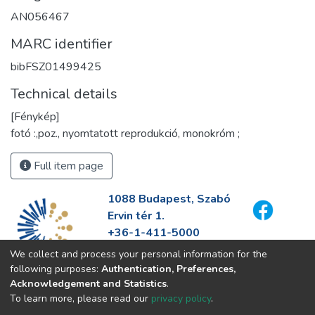
AN056467
MARC identifier
bibFSZ01499425
Technical details
[Fénykép]
fotó :,poz., nyomtatott reprodukció, monokróm ;
Full item page
1088 Budapest, Szabó
Ervin tér 1.
+36-1-411-5000
info@fszek.hu
We collect and process your personal information for the
https://fszek.hu
following purposes:
Authentication, Preferences,
Acknowledgement and Statistics
.
To learn more, please read our
privacy policy
.