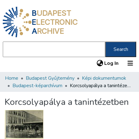
B
UDAPEST
E
LECTRONIC
A
RCHIVE
Search
(current
Log In
Home
Budapest Gyűjtemény
Képi dokumentumok
Communities & Collections
Budapest-képarchívum
Korcsolyapálya a tanintézetben
All of DSpace
Korcsolyapálya a tanintézetben
Statistics
About us