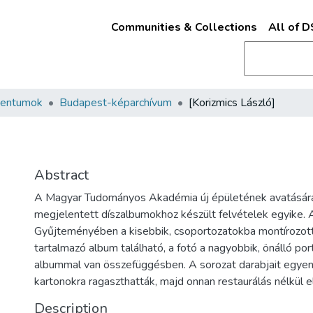
Communities & Collections
All of 
mentumok
Budapest-képarchívum
[Korizmics László]
Abstract
A Magyar Tudományos Akadémia új épületének avatásá
megjelentett díszalbumokhoz készült felvételek egyike
Gyűjteményében a kisebbik, csoportozatokba montírozot
tartalmazó album található, a fotó a nagyobbik, önálló por
albummal van összefüggésben. A sorozat darabjait egye
kartonokra ragaszthatták, majd onnan restaurálás nélkül el
Description