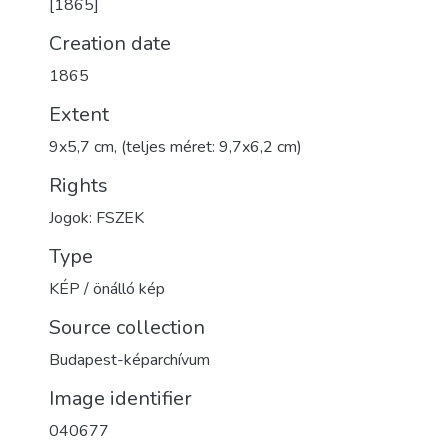
[1865]
Creation date
1865
Extent
9x5,7 cm, (teljes méret: 9,7x6,2 cm)
Rights
Jogok: FSZEK
Type
KÉP / önálló kép
Source collection
Budapest-képarchívum
Image identifier
040677