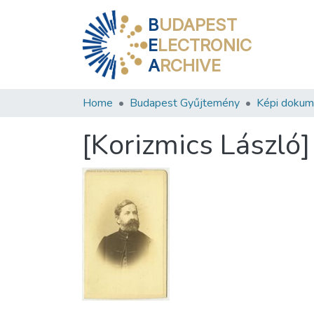
B
UDAPEST
E
LECTRONIC
A
RCHIVE
Home
Budapest Gyűjtemény
Képi doku
[Korizmics László]