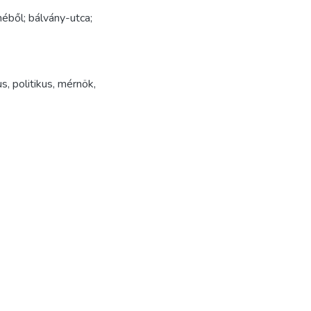
méből; bálvány-utca;
us
,
politikus
,
mérnök
,