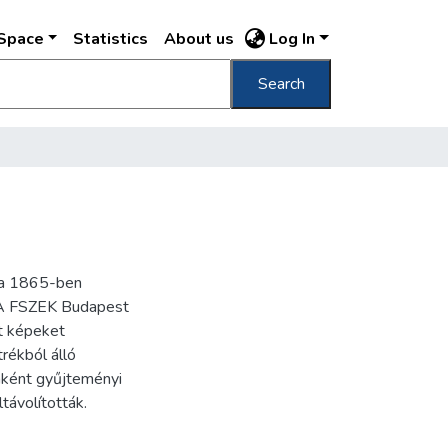
DSpace
Statistics
About us
Log In
Search
ra 1865-ben
. A FSZEK Budapest
t képeket
trékból álló
nként gyűjteményi
távolították.