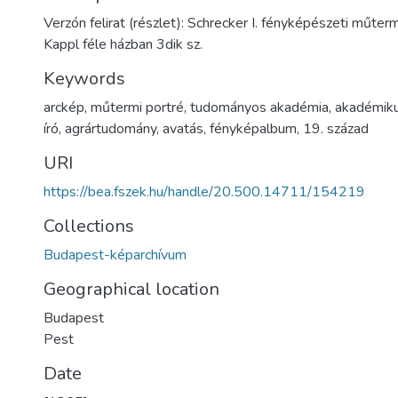
Verzón felirat (részlet): Schrecker I. fényképészeti műter
Kappl féle házban 3dik sz.
Keywords
arckép
,
műtermi portré
,
tudományos akadémia
,
akadémik
író
,
agrártudomány
,
avatás
,
fényképalbum
,
19. század
URI
https://bea.fszek.hu/handle/20.500.14711/154219
Collections
Budapest-képarchívum
Geographical location
Budapest
Pest
Date