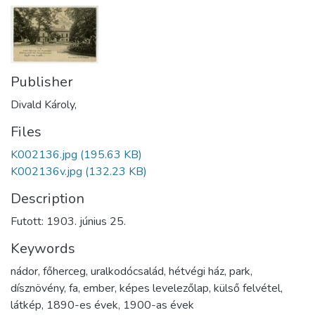
Publisher
Divald Károly,
Files
K002136.jpg
(195.63 KB)
K002136v.jpg
(132.23 KB)
Description
Futott: 1903. június 25.
Keywords
nádor
,
főherceg
,
uralkodócsalád
,
hétvégi ház
,
park
,
dísznövény
,
fa
,
ember
,
képes levelezőlap
,
külső felvétel
,
látkép
,
1890-es évek
,
1900-as évek