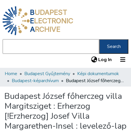
B
UDAPEST
E
LECTRONIC
A
RCHIVE
Search
(current
Log In
Home
Budapest Gyűjtemény
Képi dokumentumok
Communities & Collections
Budapest-képarchívum
Budapest József főherczeg villa Margitsziget : Erherzog [!Erzherzog] Josef Villa Margarethen-Insel : levelező-lap
All of DSpace
Budapest József főherczeg villa
Statistics
Margitsziget : Erherzog
About us
[!Erzherzog] Josef Villa
Margarethen-Insel : levelező-lap