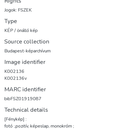
Rights
Jogok: FSZEK
Type
KÉP / önálló kép
Source collection
Budapest-képarchívum
Image identifier
K002136
K002136v
MARC identifier
bibFSZ01919087
Technical details
[Fénykép] :
fotó :,pozitív, képeslap, monokróm ;