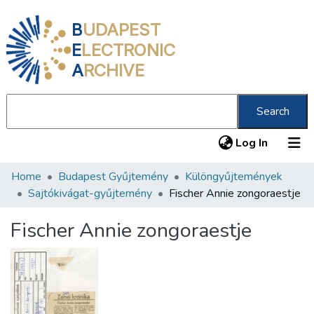
B
UDAPEST
E
LECTRONIC
A
RCHIVE
Search
(current
Log In
Home
Budapest Gyűjtemény
Különgyűjtemények
Communities & Collections
Sajtókivágat-gyűjtemény
Fischer Annie zongoraestje
All of DSpace
Fischer Annie zongoraestje
Statistics
About us