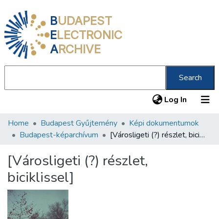
B
UDAPEST
E
LECTRONIC
A
RCHIVE
Search
(current
Log In
Home
Budapest Gyűjtemény
Képi dokumentumok
Communities & Collections
Budapest-képarchívum
[Városligeti (?) részlet, biciklissel]
All of DSpace
[Városligeti (?) részlet,
Statistics
biciklissel]
About us