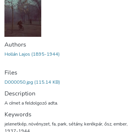
Authors
Hollán Lajos (1895-1944)
Files
D000050.jpg
(115.14 KB)
Description
A címet a feldolgozó adta.
Keywords
jelenetkép
,
növényzet
,
fa
,
park
,
sétány
,
kerékpár
,
ősz
,
ember
,
1937-1944