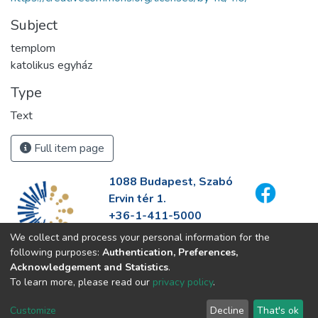
Subject
templom
katolikus egyház
Type
Text
Full item page
1088 Budapest, Szabó
Ervin tér 1.
+36-1-411-5000
info@fszek.hu
We collect and process your personal information for the
https://fszek.hu
following purposes:
Authentication, Preferences,
Acknowledgement and Statistics
.
To learn more, please read our
privacy policy
.
Customize
Decline
That's ok