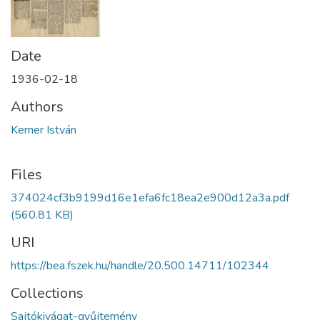
Date
1936-02-18
Authors
Kerner István
Files
374024cf3b9199d16e1efa6fc18ea2e900d12a3a.pdf
(560.81 KB)
URI
https://bea.fszek.hu/handle/20.500.14711/102344
Collections
Sajtókivágat-gyűjtemény