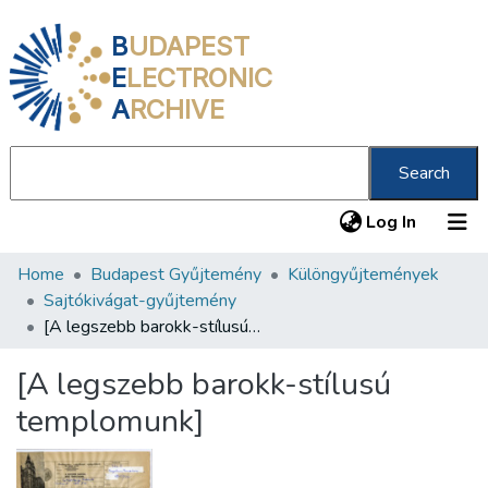
B
UDAPEST
E
LECTRONIC
A
RCHIVE
Search
(current
Log In
Home
Budapest Gyűjtemény
Különgyűjtemények
Communities & Collections
Sajtókivágat-gyűjtemény
All of DSpace
[A legszebb barokk-stílusú templomunk]
Statistics
[A legszebb barokk-stílusú
About us
templomunk]