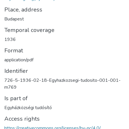
Place, address
Budapest
Temporal coverage
1936
Format
application/pdf
Identifier
726-5-1936-02-18-Egyhazkozsegi-tudosito-001-001-
m769
Is part of
Egyházközségi tudósító
Access rights
https://creativecommons.org/licenses/by-nc/4.0/