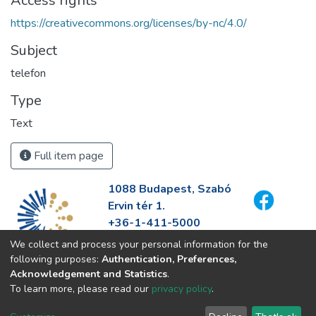
Access rights
https://creativecommons.org/licenses/by-nc/4.0/
Subject
telefon
Type
Text
Full item page
1088 Budapest, Szabó
Ervin tér 1.
+36-1-411-5000
info@fszek.hu
We collect and process your personal information for the
https://fszek.hu
following purposes:
Authentication, Preferences,
Acknowledgement and Statistics
.
To learn more, please read our
privacy policy
.