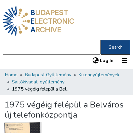
B
UDAPEST
E
LECTRONIC
A
RCHIVE
Search
(current
Log In
Home
Budapest Gyűjtemény
Különgyűjtemények
Communities & Collections
Sajtókivágat-gyűjtemény
All of DSpace
1975 végéig felépül a Belváros új telefonközpontja
Statistics
1975 végéig felépül a Belváros
About us
új telefonközpontja