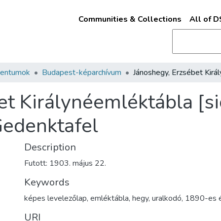
Communities & Collections
All of 
mentumok
Budapest-képarchívum
t Királynéemléktábla [si
Gedenktafel
Description
Futott: 1903. május 22.
Keywords
képes levelezőlap
,
emléktábla
,
hegy
,
uralkodó
,
1890-es 
URI