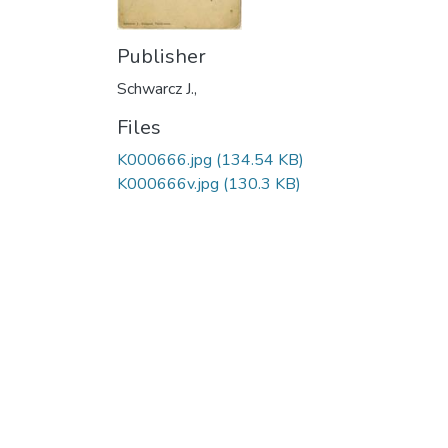
Publisher
Schwarcz J.,
Files
K000666.jpg
(134.54 KB)
K000666v.jpg
(130.3 KB)