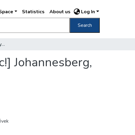
DSpace
Statistics
About us
Log In
Search
Jánoshegy, Erzsébet Királynéemléktábla [sic!] Johannesberg, Köigin Elisabeth-Gedenktafel
c!] Johannesberg,
évek