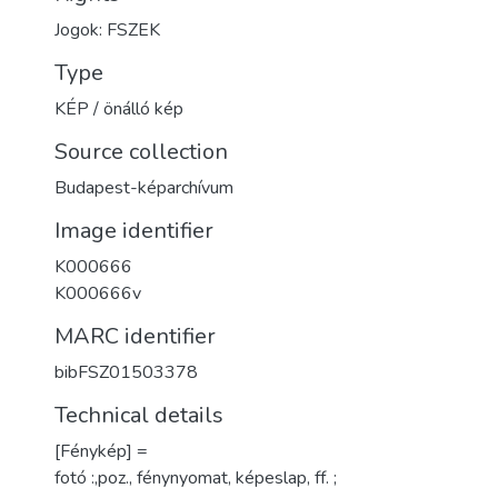
Jogok: FSZEK
Type
KÉP / önálló kép
Source collection
Budapest-képarchívum
Image identifier
K000666
K000666v
MARC identifier
bibFSZ01503378
Technical details
[Fénykép] =
fotó :,poz., fénynyomat, képeslap, ff. ;