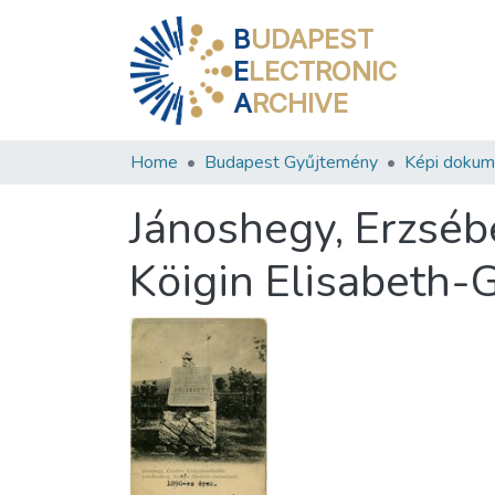
B
UDAPEST
E
LECTRONIC
A
RCHIVE
Home
Budapest Gyűjtemény
Képi doku
Jánoshegy, Erzsébe
Köigin Elisabeth-