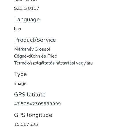
SZC G 0107
Language
hun
Product/Service
Márkanév:Grossol
Cégnév:Kohn és Fried
Termék/szolgáltatás:háztartási vegyiáru
Type
Image
GPS latitute
47.50842309999999
GPS longitude
19.057535