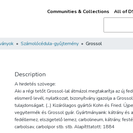
Communities & Collections
All of 
ványok
Számolócédula-gyűjtemény
Grossol
Description
A hirdetés szövege:
Aki a régi tetőt Grossol-lal átmázol megtakarítja az új fe
elismerő levél, nyilatkozat, bizonyítvány igazolja a Grossol
tulajdonságait. (...) Kizárólagos gyártói Kohn és Fried. Újp
vegyitermék és Grossol gyár. Gyártmányaink: kátrány és as
fedéllemez, elszigetelő lemez, carbolineum, kátrány, festé
carbolsav, carbolpor stb. stb. Alapítttatott: 1884