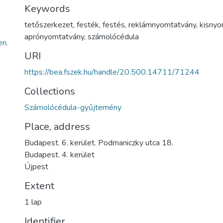
Keywords
tetőszerkezet
,
festék
,
festés
,
reklámnyomtatvány
,
kisnyo
aprónyomtatvány
,
számolócédula
n.
URI
https://bea.fszek.hu/handle/20.500.14711/71244
Collections
Számolócédula-gyűjtemény
Place, address
Budapest. 6. kerület. Podmaniczky utca 18.
Budapest. 4. kerület
Újpest
Extent
1 lap
Identifier