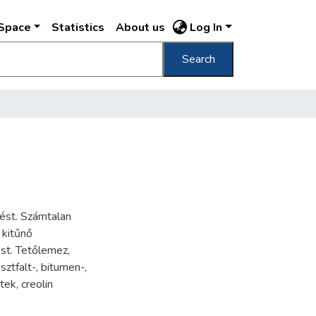
DSpace
Statistics
About us
Log In
Search
dést. Számtalan
 kitűnő
est. Tetőlemez,
ztfalt-, bitumen-,
tek, creolin