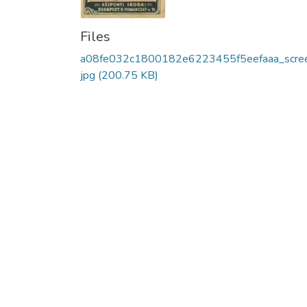
Files
a08fe032c1800182e6223455f5eefaaa_scree
jpg
(200.75 KB)