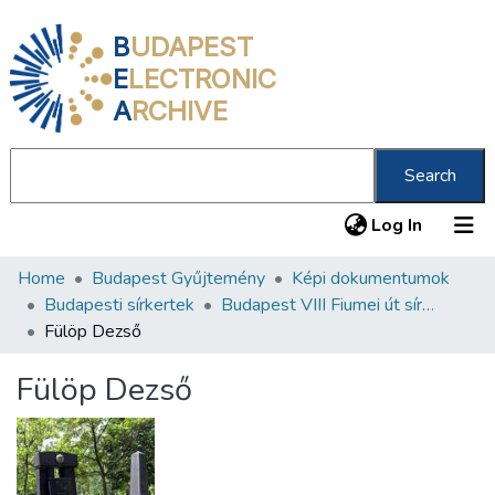
B
UDAPEST
E
LECTRONIC
A
RCHIVE
Search
(current
Log In
Home
Budapest Gyűjtemény
Képi dokumentumok
Communities & Collections
Budapesti sírkertek
Budapest VIII Fiumei út sírkert 1. rész
All of DSpace
Fülöp Dezső
Statistics
Fülöp Dezső
About us