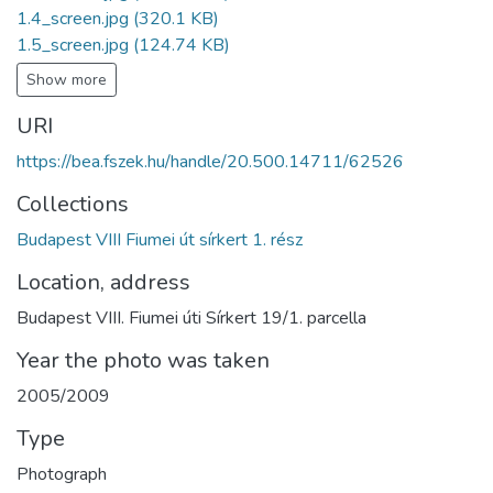
1.4_screen.jpg
(320.1 KB)
1.5_screen.jpg
(124.74 KB)
Show more
URI
https://bea.fszek.hu/handle/20.500.14711/62526
Collections
Budapest VIII Fiumei út sírkert 1. rész
Location, address
Budapest VIII. Fiumei úti Sírkert 19/1. parcella
Year the photo was taken
2005/2009
Type
Photograph