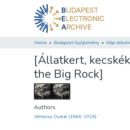
B
UDAPEST
E
LECTRONIC
A
RCHIVE
Home
Budapest Gyűjtemény
Képi doku
[Állatkert, kecské
the Big Rock]
Authors
Vértessy Oszkár (1866-1918)