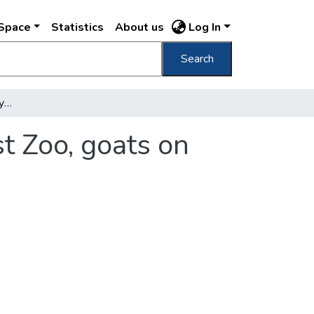
DSpace
Statistics
About us
Log In
Search
[Állatkert, kecskék a Nagysziklán] [Budapest Zoo, goats on the Big Rock]
t Zoo, goats on