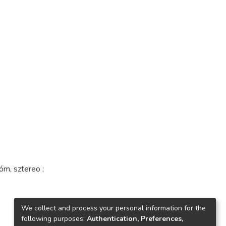
óm, sztereo ;
We collect and process your personal information for the
following purposes:
Authentication, Preferences,