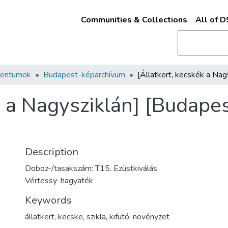
Communities & Collections
All of 
mentumok
Budapest-képarchívum
k a Nagysziklán] [Budapes
Description
Doboz-/tasakszám: T15. Ezüstkiválás.
Vértessy-hagyaték
Keywords
állatkert
,
kecske
,
szikla
,
kifutó
,
növényzet