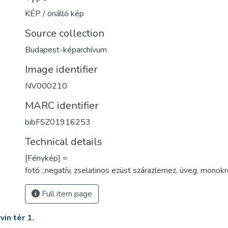
KÉP / önálló kép
Source collection
Budapest-képarchívum
Image identifier
NV000210
MARC identifier
bibFSZ01916253
Technical details
[Fénykép] =
fotó :,negatív, zselatinos ezüst szárazlemez, üveg, monokr
Full item page
in tér 1.