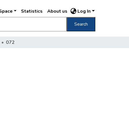
DSpace
Statistics
About us
Log In
Search
072