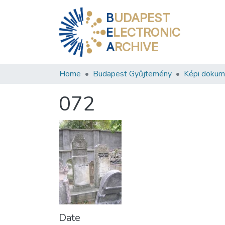
B
UDAPEST
E
LECTRONIC
A
RCHIVE
Home
Budapest Gyűjtemény
Képi doku
072
Date