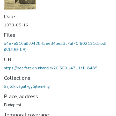
Date
1973-05-16
Files
b4e7e916a8c042843ee84be33c7af70f602121c5.pdf
(833.59 KB)
URI
https://bea.fszek.hu/handle/20.500.14711/118485
Collections
Sajtókivágat-gyűjtemény
Place, address
Budapest
Temporal coverage