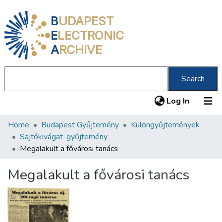
B
UDAPEST
E
LECTRONIC
A
RCHIVE
Search
(current
Log In
Home
Budapest Gyűjtemény
Különgyűjtemények
Communities & Collections
Sajtókivágat-gyűjtemény
All of DSpace
Megalakult a fővárosi tanács
Statistics
Megalakult a fővárosi tanács
About us