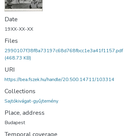
Date
19XX-XX-XX
Files
2990107f38f8a73197c68d768fbcc1e3a41f1157.pdf
(468.73 KB)
URI
https://bea.fszek.hu/handle/20.500.14711/103314
Collections
Sajtókivágat-gyűjtemény
Place, address
Budapest
Temporal coverage