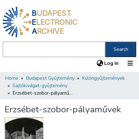
B
UDAPEST
E
LECTRONIC
A
RCHIVE
Search
(current
Log In
Home
Budapest Gyűjtemény
Különgyűjtemények
Communities & Collections
Sajtókivágat-gyűjtemény
All of DSpace
Erzsébet-szobor-pályaművek
Statistics
Erzsébet-szobor-pályaművek
About us