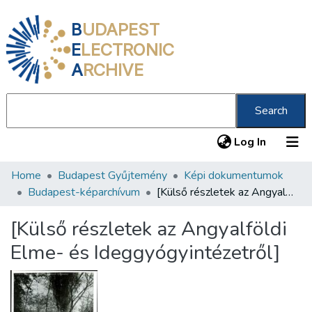
B
UDAPEST
E
LECTRONIC
A
RCHIVE
Search
(current
Log In
Home
Budapest Gyűjtemény
Képi dokumentumok
Communities & Collections
Budapest-képarchívum
[Külső részletek az Angyalföldi Elme- és Ideggyógyintézetről]
All of DSpace
[Külső részletek az Angyalföldi
Statistics
Elme- és Ideggyógyintézetről]
About us