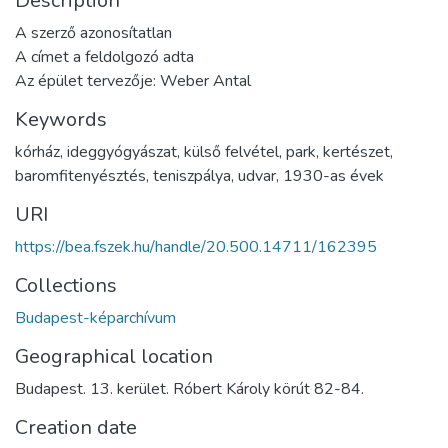
Description
A szerző azonosítatlan
A címet a feldolgozó adta
Az épület tervezője: Weber Antal
Keywords
kórház
,
ideggyógyászat
,
külső felvétel
,
park
,
kertészet
,
baromfitenyésztés
,
teniszpálya
,
udvar
,
1930-as évek
URI
https://bea.fszek.hu/handle/20.500.14711/162395
Collections
Budapest-képarchívum
Geographical location
Budapest. 13. kerület. Róbert Károly körút 82-84.
Creation date