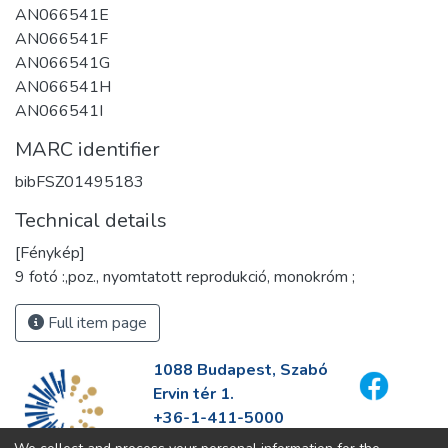
AN066541E
AN066541F
AN066541G
AN066541H
AN066541I
MARC identifier
bibFSZ01495183
Technical details
[Fénykép]
9 fotó :,poz., nyomtatott reprodukció, monokróm ;
Full item page
1088 Budapest, Szabó
Ervin tér 1.
+36-1-411-5000
info@fszek.hu