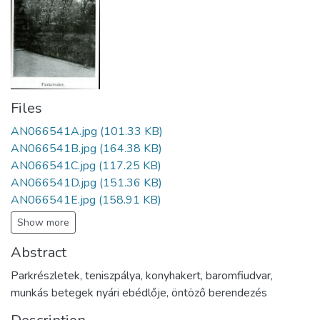
Files
AN066541A.jpg
(101.33 KB)
AN066541B.jpg
(164.38 KB)
AN066541C.jpg
(117.25 KB)
AN066541D.jpg
(151.36 KB)
AN066541E.jpg
(158.91 KB)
Show more
Abstract
Parkrészletek, teniszpálya, konyhakert, baromfiudvar,
munkás betegek nyári ebédlője, öntöző berendezés