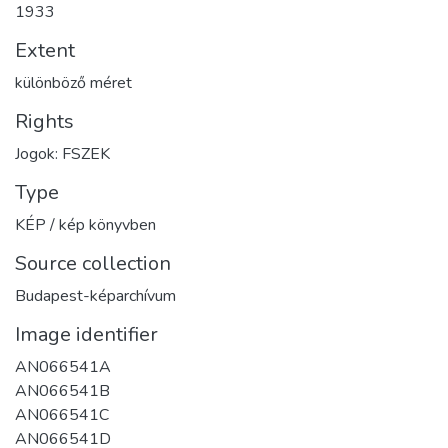
1933
Extent
különböző méret
Rights
Jogok: FSZEK
Type
KÉP / kép könyvben
Source collection
Budapest-képarchívum
Image identifier
AN066541A
AN066541B
AN066541C
AN066541D