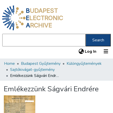
B
UDAPEST
E
LECTRONIC
A
RCHIVE
Search
(current
Log In
Home
Budapest Gyűjtemény
Különgyűjtemények
Communities & Collections
Sajtókivágat-gyűjtemény
All of DSpace
Emlékezzünk Ságvári Endrére
Statistics
Emlékezzünk Ságvári Endrére
About us