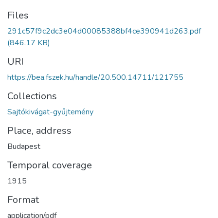
Files
291c57f9c2dc3e04d00085388bf4ce390941d263.pdf
(846.17 KB)
URI
https://bea.fszek.hu/handle/20.500.14711/121755
Collections
Sajtókivágat-gyűjtemény
Place, address
Budapest
Temporal coverage
1915
Format
application/pdf