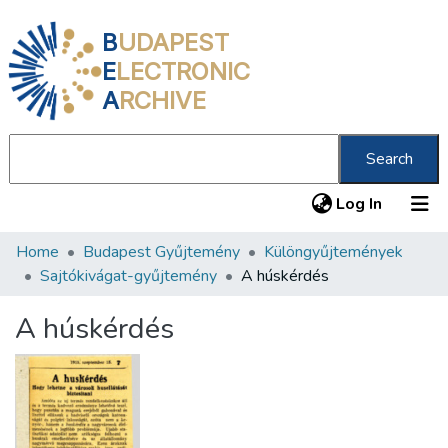
B
UDAPEST
E
LECTRONIC
A
RCHIVE
Search
(current
Log In
Home
Budapest Gyűjtemény
Különgyűjtemények
Communities & Collections
Sajtókivágat-gyűjtemény
A húskérdés
All of DSpace
A húskérdés
Statistics
About us