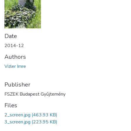
Date
2014-12
Authors
Vizler Imre
Publisher
FSZEK Budapest Gyűjtemény
Files
2_screen.jpg
(463.93 KB)
3_screen.jpg
(223.95 KB)