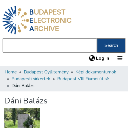
B
UDAPEST
E
LECTRONIC
A
RCHIVE
Search
(current
Log In
Home
Budapest Gyűjtemény
Képi dokumentumok
Communities & Collections
Budapesti sírkertek
Budapest VIII Fiumei út sírkert 2. rész
All of DSpace
Dáni Balázs
Statistics
Dáni Balázs
About us