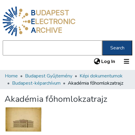
B
UDAPEST
E
LECTRONIC
A
RCHIVE
Search
(current
Log In
Home
Budapest Gyűjtemény
Képi dokumentumok
Communities & Collections
Budapest-képarchívum
Akadémia főhomlokzatrajz
All of DSpace
Akadémia főhomlokzatrajz
Statistics
About us