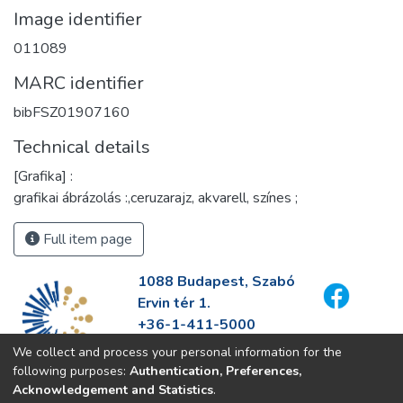
Image identifier
011089
MARC identifier
bibFSZ01907160
Technical details
[Grafika] :
grafikai ábrázolás :,ceruzarajz, akvarell, színes ;
Full item page
1088 Budapest, Szabó
Ervin tér 1.
+36-1-411-5000
info@fszek.hu
We collect and process your personal information for the
https://fszek.hu
following purposes:
Authentication, Preferences,
Acknowledgement and Statistics
.