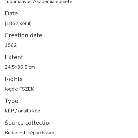
Tudományos Akadémia épülete
Date
[1862 körül]
Creation date
1862
Extent
24,5x36,5 cm
Rights
Jogok: FSZEK
Type
KÉP / önálló kép
Source collection
Budapest-képarchívum