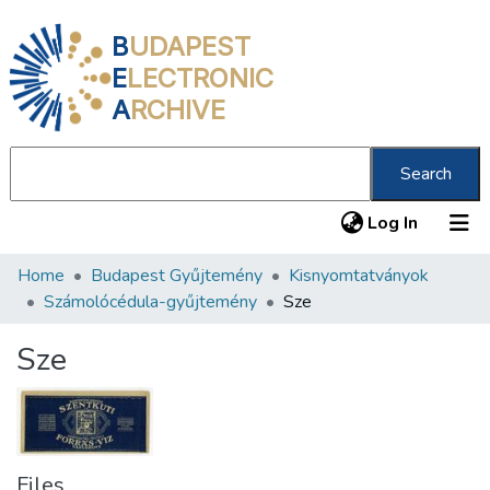
B
UDAPEST
E
LECTRONIC
A
RCHIVE
Search
(current
Log In
Home
Budapest Gyűjtemény
Kisnyomtatványok
Communities & Collections
Számolócédula-gyűjtemény
Sze
All of DSpace
Sze
Statistics
About us
Files