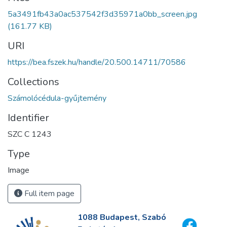
5a3491fb43a0ac537542f3d35971a0bb_screen.jpg
(161.77 KB)
URI
https://bea.fszek.hu/handle/20.500.14711/70586
Collections
Számolócédula-gyűjtemény
Identifier
SZC C 1243
Type
Image
Full item page
1088 Budapest, Szabó