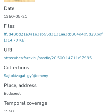
Date
1950-05-21
Files
ff9d488d21a9a1e3ab55d3131aa3cb804d409d29.pdf
(314.79 KB)
URI
https://bea.fszek.hu/handle/20.500.14711/97935
Collections
Sajtókivágat-gyűjtemény
Place, address
Budapest
Temporal coverage
1950