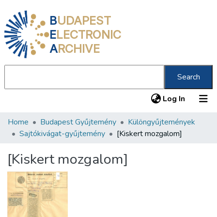
B
UDAPEST
E
LECTRONIC
A
RCHIVE
Search
(current
Log In
Home
Budapest Gyűjtemény
Különgyűjtemények
Communities & Collections
Sajtókivágat-gyűjtemény
[Kiskert mozgalom]
All of DSpace
[Kiskert mozgalom]
Statistics
About us